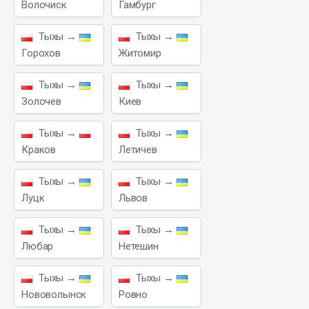
Волочиск
Гамбург
Тыхы →
Тыхы →
Горохов
Житомир
Тыхы →
Тыхы →
Золочев
Киев
Тыхы →
Тыхы →
Краков
Летичев
Тыхы →
Тыхы →
Луцк
Львов
Тыхы →
Тыхы →
Любар
Нетешин
Тыхы →
Тыхы →
Нововолынск
Ровно