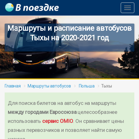
Toggl
Navig
Маршруты и расписание автобусов
Тыхы на 2020-2021 год
Главная
Маршруты автобусов
Польша
Тыхы
Для поиска билетов на автобус на маршруты
между городами Евросоюза
целесообразнее
использовать
сервис OMIO
. Он сравнивает цены
разных перевозчиков и позволяет найти самую