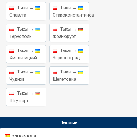
Тыхы →
Тыхы →
Славута
Староконстантинов
Тыхы →
Тыхы →
Тернополь
Франкфурт
Тыхы →
Тыхы →
Хмельницкий
Червоноград
Тыхы →
Тыхы →
Чуднов
Шепетовка
Тыхы →
Штутгарт
Локации
Барселона