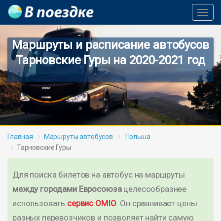
Toggl
Navig
Маршруты и расписание автобусов
Тарновские Гуры на 2020-2021 год
Главная
Маршруты автобусов
Польша
Тарновские Гуры
Для поиска билетов на автобус на маршруты
между городами Евросоюза
целесообразнее
использовать
сервис OMIO
. Он сравнивает цены
разных перевозчиков и позволяет найти самую