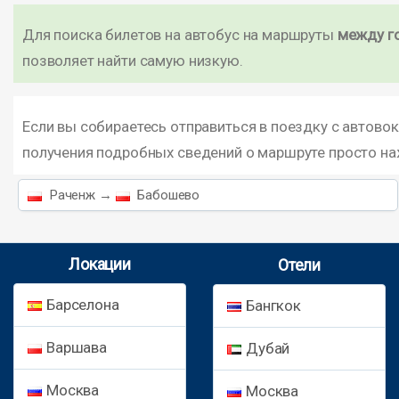
Для поиска билетов на автобус на маршруты
между г
позволяет найти самую низкую.
Если вы собираетесь отправиться в поездку с автово
получения подробных сведений о маршруте просто н
Раченж →
Бабошево
Локации
Отели
Барселона
Бангкок
Варшава
Дубай
Москва
Москва