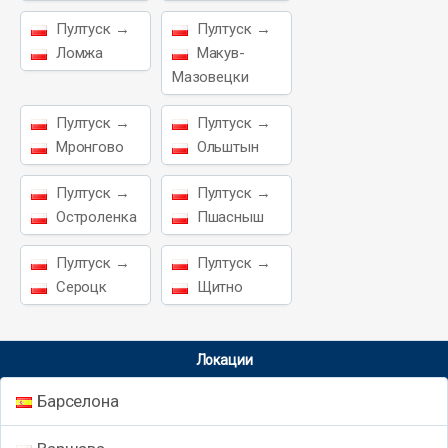
Пултуск →
Пултуск →
Ломжа
Макув-
Мазовецки
Пултуск →
Пултуск →
Мронгово
Ольштын
Пултуск →
Пултуск →
Остроленка
Пшасныш
Пултуск →
Пултуск →
Сероцк
Щитно
Локации
Барселона