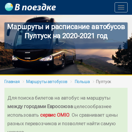
Toggl
Navig
Маршруты и расписание автобусов
Пултуск на 2020-2021 год
Главная
Маршруты автобусов
Польша
Пултуск
Для поиска билетов на автобус на маршруты
между городами Евросоюза
целесообразнее
использовать
сервис OMIO
. Он сравнивает цены
разных перевозчиков и позволяет найти самую