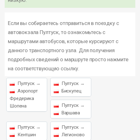
низкую.
Если вы собираетесь отправиться в поездку с
автовокзала Пултуск, то ознакомьтесь с
маршрутами автобусов, которые курсируют с
данного транспортного узла. Для получения
подробных сведений о маршруте просто нажмите
на соответствующую ссылку.
Пултуск →
Пултуск →
Аэропорт
Бискупец
Фредерика
Пултуск →
Шопена
Варшава
Пултуск →
Пултуск →
Кентшин
Легионово