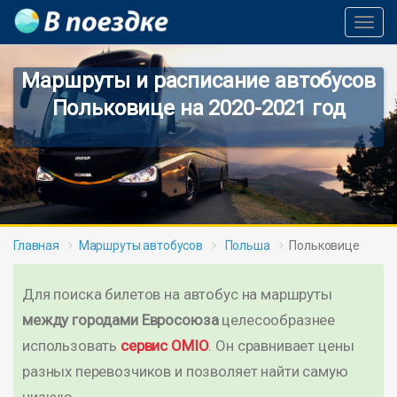
Toggl
Navig
Маршруты и расписание автобусов
Польковице на 2020-2021 год
Главная
Маршруты автобусов
Польша
Польковице
Для поиска билетов на автобус на маршруты
между городами Евросоюза
целесообразнее
использовать
сервис OMIO
. Он сравнивает цены
разных перевозчиков и позволяет найти самую