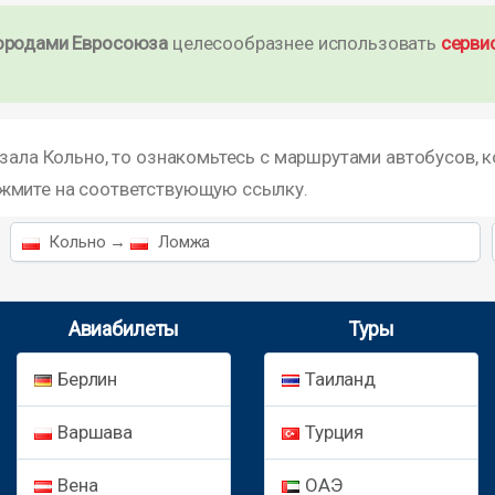
ородами Евросоюза
целесообразнее использовать
серви
кзала Кольно, то ознакомьтесь с маршрутами автобусов, 
ажмите на соответствующую ссылку.
Кольно →
Ломжа
Авиабилеты
Туры
Берлин
Таиланд
Варшава
Турция
Вена
ОАЭ