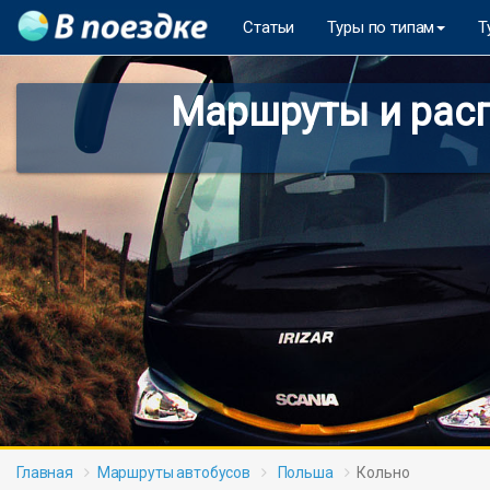
Статьи
Туры по типам
Т
Маршруты и расп
Главная
Маршруты автобусов
Польша
Кольно