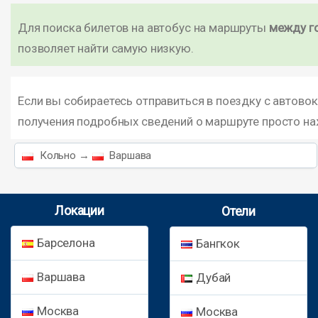
Для поиска билетов на автобус на маршруты
между г
позволяет найти самую низкую.
Если вы собираетесь отправиться в поездку с автово
получения подробных сведений о маршруте просто н
Кольно →
Варшава
Локации
Отели
Барселона
Бангкок
Варшава
Дубай
Москва
Москва