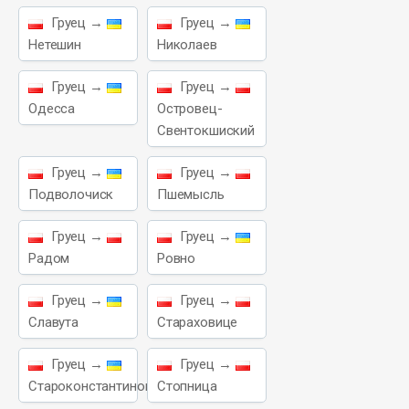
Груец →
Груец →
Нетешин
Николаев
Груец →
Груец →
Одесса
Островец-
Свентокшиский
Груец →
Груец →
Подволочиск
Пшемысль
Груец →
Груец →
Радом
Ровно
Груец →
Груец →
Славута
Стараховице
Груец →
Груец →
Староконстантинов
Стопница