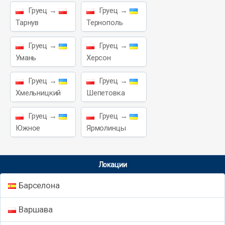
Груец →
Груец →
Тарнув
Тернополь
Груец →
Груец →
Умань
Херсон
Груец →
Груец →
Хмельницкий
Шепетовка
Груец →
Груец →
Южное
Ярмолинцы
Локации
Барселона
Варшава