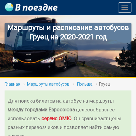
Toggl
Navig
Маршруты и расписание автобусов
Груец на 2020-2021 год
Главная
Маршруты автобусов
Польша
Груец
Для поиска билетов на автобус на маршруты
между городами Евросоюза
целесообразнее
использовать
сервис OMIO
. Он сравнивает цены
разных перевозчиков и позволяет найти самую