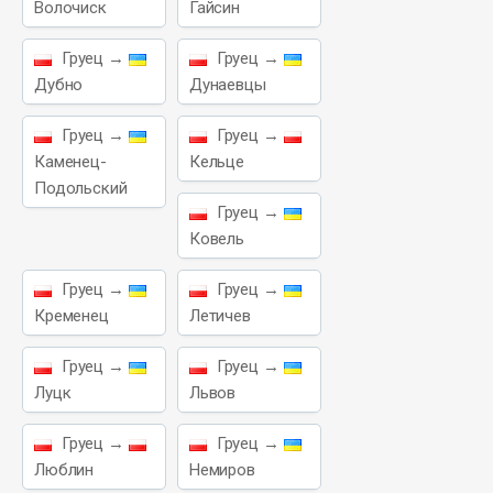
Волочиск
Гайсин
Груец →
Груец →
Дубно
Дунаевцы
Груец →
Груец →
Каменец-
Кельце
Подольский
Груец →
Ковель
Груец →
Груец →
Кременец
Летичев
Груец →
Груец →
Луцк
Львов
Груец →
Груец →
Люблин
Немиров