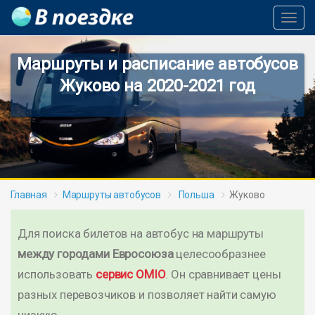
Toggl
Navig
Маршруты и расписание автобусов
Жуково на 2020-2021 год
Главная
Маршруты автобусов
Польша
Жуково
Для поиска билетов на автобус на маршруты
между городами Евросоюза
целесообразнее
использовать
сервис OMIO
. Он сравнивает цены
разных перевозчиков и позволяет найти самую