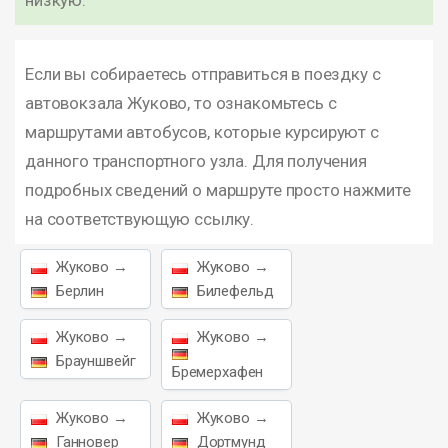
низкую.
Если вы собираетесь отправиться в поездку с
автовокзала Жуково, то ознакомьтесь с
маршрутами автобусов, которые курсируют с
данного транспортного узла. Для получения
подробных сведений о маршруте просто нажмите
на соответствующую ссылку.
Жуково →
Жуково →
Берлин
Билефельд
Жуково →
Жуково →
Брауншвейг
Бремерхафен
Жуково →
Жуково →
Ганновер
Дортмунд