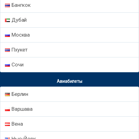
Бангкок
Дубай
Москва
Пхукет
Сочи
Авиабилеты
Берлин
Варшава
Вена
Нью-Йорк