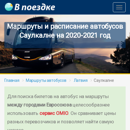
Toggl
Navig
Маршруты и расписание автобусов
Саулкалне на 2020-2021 год
Главная
Маршруты автобусов
Латвия
Саулкалне
Для поиска билетов на автобус на маршруты
между городами Евросоюза
целесообразнее
использовать
сервис OMIO
. Он сравнивает цены
разных перевозчиков и позволяет найти самую