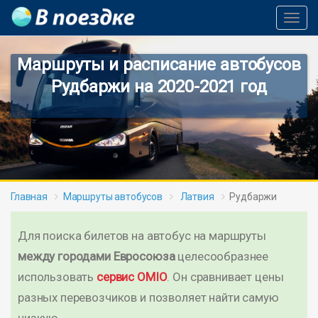
Toggl
Navig
Маршруты и расписание автобусов
Рудбаржи на 2020-2021 год
Главная
Маршруты автобусов
Латвия
Рудбаржи
Для поиска билетов на автобус на маршруты
между городами Евросоюза
целесообразнее
использовать
сервис OMIO
. Он сравнивает цены
разных перевозчиков и позволяет найти самую