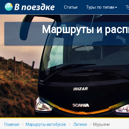
Статьи
Туры по типам
Т
Маршруты и распи
Главная
Маршруты автобусов
Латвия
Мурьяни