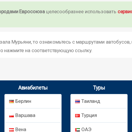
ородами Евросоюза
целесообразнее использовать
серви
кзала Мурьяни, то ознакомьтесь с маршрутами автобусов,
то нажмите на соответствующую ссылку.
Авиабилеты
Туры
Берлин
Таиланд
Варшава
Турция
Вена
ОАЭ