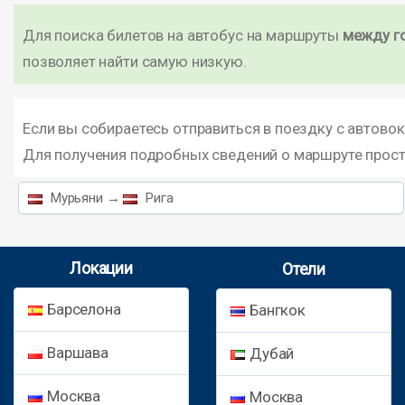
Для поиска билетов на автобус на маршруты
между г
позволяет найти самую низкую.
Если вы собираетесь отправиться в поездку с автово
Для получения подробных сведений о маршруте прос
Мурьяни →
Рига
Локации
Отели
Барселона
Бангкок
Варшава
Дубай
Москва
Москва