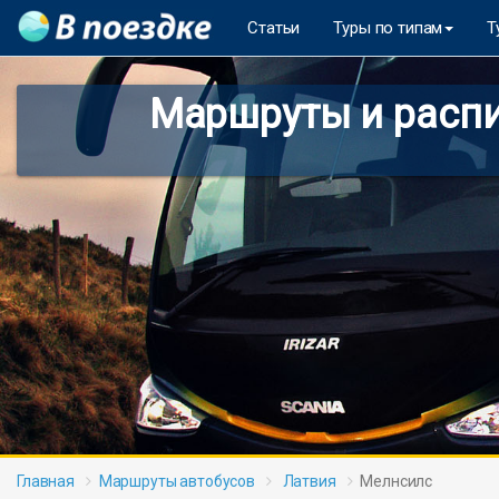
Статьи
Туры по типам
Т
Маршруты и распи
Главная
Маршруты автобусов
Латвия
Мелнсилс