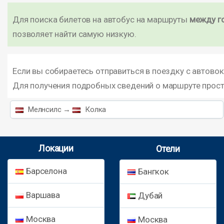
Для поиска билетов на автобус на маршруты
между г
позволяет найти самую низкую.
Если вы собираетесь отправиться в поездку с автово
Для получения подробных сведений о маршруте прос
Мелнсилс →
Колка
Локации
Отели
Барселона
Бангкок
Варшава
Дубай
Москва
Москва