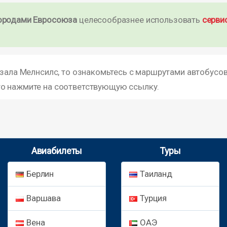
ородами Евросоюза
целесообразнее использовать
серви
кзала Мелнсилс, то ознакомьтесь с маршрутами автобусов
то нажмите на соответствующую ссылку.
Авиабилеты
Туры
Берлин
Таиланд
Варшава
Турция
Вена
ОАЭ