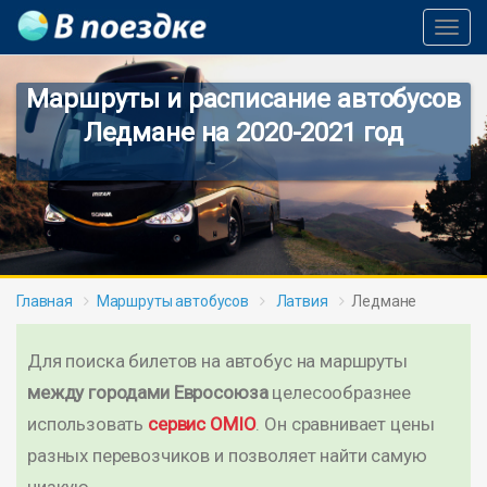
Toggl
Navig
Маршруты и расписание автобусов
Ледмане на 2020-2021 год
Главная
Маршруты автобусов
Латвия
Ледмане
Для поиска билетов на автобус на маршруты
между городами Евросоюза
целесообразнее
использовать
сервис OMIO
. Он сравнивает цены
разных перевозчиков и позволяет найти самую