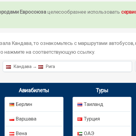
ородами Евросоюза
целесообразнее использовать
серви
зала Кандава, то ознакомьтесь с маршрутами автобусов, 
то нажмите на соответствующую ссылку.
Кандава →
Рига
Авиабилеты
Туры
Берлин
Таиланд
Варшава
Турция
Вена
ОАЭ