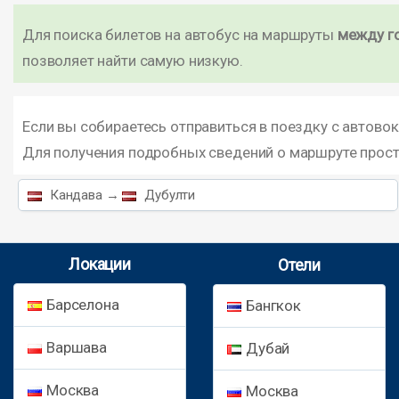
Для поиска билетов на автобус на маршруты
между г
позволяет найти самую низкую.
Если вы собираетесь отправиться в поездку с автовок
Для получения подробных сведений о маршруте прос
Кандава →
Дубулти
Локации
Отели
Барселона
Бангкок
Варшава
Дубай
Москва
Москва