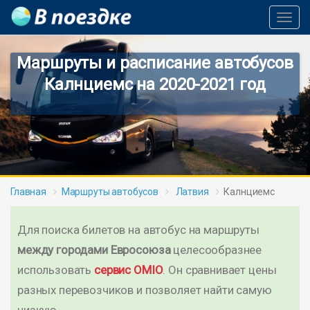
Toggl
Navig
Маршруты и расписание автобусов
Калнциемс на 2020-2021 год
Главная
Маршруты автобусов
Латвия
Калнциемс
Для поиска билетов на автобус на маршруты
между городами Евросоюза
целесообразнее
использовать
сервис OMIO
. Он сравнивает цены
разных перевозчиков и позволяет найти самую