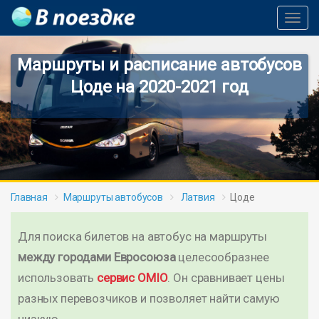
Toggl
Navig
Маршруты и расписание автобусов
Цоде на 2020-2021 год
Главная
Маршруты автобусов
Латвия
Цоде
Для поиска билетов на автобус на маршруты
между городами Евросоюза
целесообразнее
использовать
сервис OMIO
. Он сравнивает цены
разных перевозчиков и позволяет найти самую