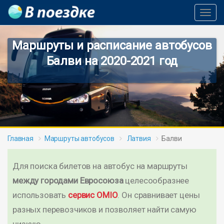
Toggl
Navig
Маршруты и расписание автобусов
Балви на 2020-2021 год
Главная
Маршруты автобусов
Латвия
Балви
Для поиска билетов на автобус на маршруты
между городами Евросоюза
целесообразнее
использовать
сервис OMIO
. Он сравнивает цены
разных перевозчиков и позволяет найти самую