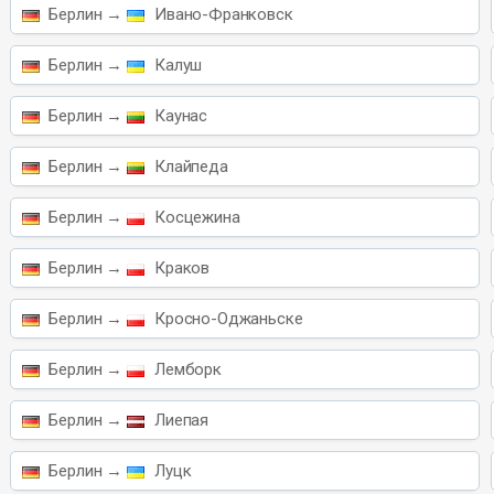
Берлин →
Ивано-Франковск
Берлин →
Калуш
Берлин →
Каунас
Берлин →
Клайпеда
Берлин →
Косцежина
Берлин →
Краков
Берлин →
Кросно-Оджаньске
Берлин →
Лемборк
Берлин →
Лиепая
Берлин →
Луцк