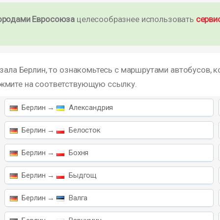
ородами Евросоюза
целесообразнее использовать
серви
зала Берлин, то ознакомьтесь с маршрутами автобусов, к
ажмите на соответствующую ссылку.
Берлин →
Александрия
Берлин →
Белосток
Берлин →
Бохня
Берлин →
Быдгощ
Берлин →
Валга