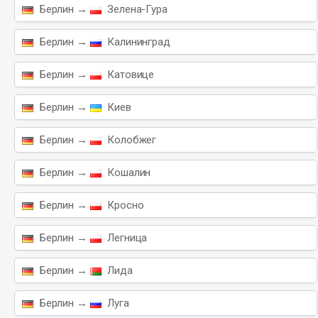
Берлин →
Зелена-Гура
Берлин →
Калининград
Берлин →
Катовице
Берлин →
Киев
Берлин →
Колобжег
Берлин →
Кошалин
Берлин →
Кросно
Берлин →
Легница
Берлин →
Лида
Берлин →
Луга