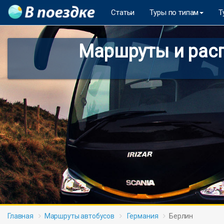
Статьи
Туры по типам
Т
Маршруты и расп
Главная
Маршруты автобусов
Германия
Берлин