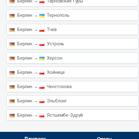
Берлин →
Тарновские Гуры
Берлин →
Тернополь
Берлин →
Тчев
Берлин →
Устронь
Берлин →
Херсон
Берлин →
Хойнице
Берлин →
Ченстохова
Берлин →
Эльблонг
Берлин →
Ястшембе-Здруй