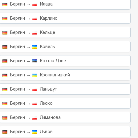
Берлин →
Илава
Берлин →
Карлино
Берлин →
Кельце
Берлин →
Ковель
Берлин →
Кохтла-Ярве
Берлин →
Кропивницкий
Берлин →
Ланьцут
Берлин →
Леско
Берлин →
Лиманова
Берлин →
Львов