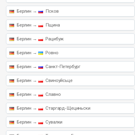
Берлин →
Псков
Берлин →
Пщина
Берлин →
Рацибуж
Берлин →
Ровно
Берлин →
Санкт-Петербург
Берлин →
Свиноуйсьце
Берлин →
Славно
Берлин →
Старгард-Щециньски
Берлин →
Сувалки