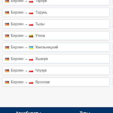
Берлин →
Тарнув
Берлин →
Торунь
Берлин →
Тыхы
Берлин →
Утена
Берлин →
Хмельницкий
Берлин →
Хшанув
Берлин →
Члухув
Берлин →
Ярослав