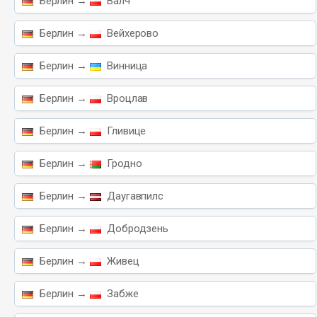
Берлин →
Валч
Берлин →
Вейхерово
Берлин →
Винница
Берлин →
Вроцлав
Берлин →
Гливице
Берлин →
Гродно
Берлин →
Даугавпилс
Берлин →
Добродзень
Берлин →
Живец
Берлин →
Забже