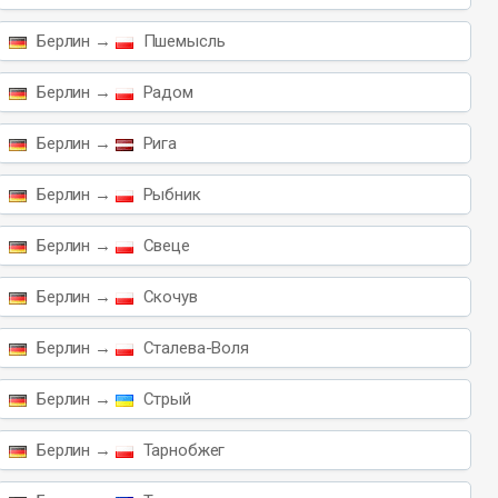
Берлин →
Пшемысль
Берлин →
Радом
Берлин →
Рига
Берлин →
Рыбник
Берлин →
Свеце
Берлин →
Скочув
Берлин →
Сталева-Воля
Берлин →
Стрый
Берлин →
Тарнобжег