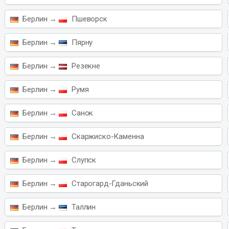
Берлин →
Пшеворск
Берлин →
Пярну
Берлин →
Резекне
Берлин →
Румя
Берлин →
Санок
Берлин →
Скаржиско-Каменна
Берлин →
Слупск
Берлин →
Старогард-Гданьский
Берлин →
Таллин