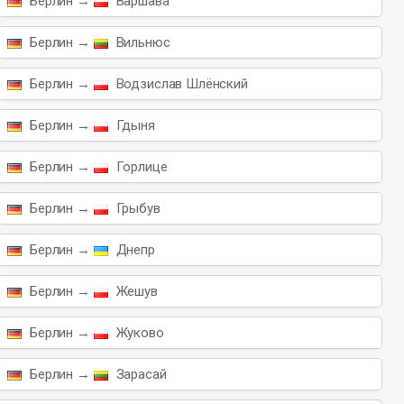
Берлин →
Варшава
Берлин →
Вильнюс
Берлин →
Водзислав Шлёнский
Берлин →
Гдыня
Берлин →
Горлице
Берлин →
Грыбув
Берлин →
Днепр
Берлин →
Жешув
Берлин →
Жуково
Берлин →
Зарасай