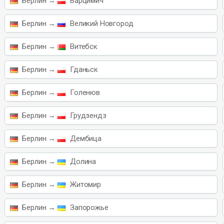
Берлин →
Варцимич
Берлин →
Великий Новгород
Берлин →
Витебск
Берлин →
Гданьск
Берлин →
Голенюв
Берлин →
Грудзендз
Берлин →
Дембица
Берлин →
Долина
Берлин →
Житомир
Берлин →
Запорожье