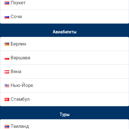
Пхукет
Сочи
Авиабилеты
Берлин
Варшава
Вена
Нью-Йорк
Стамбул
Туры
Таиланд