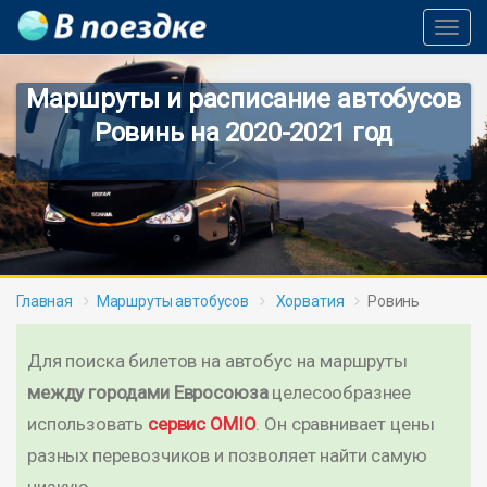
Toggl
Navig
Маршруты и расписание автобусов
Ровинь на 2020-2021 год
Главная
Маршруты автобусов
Хорватия
Ровинь
Для поиска билетов на автобус на маршруты
между городами Евросоюза
целесообразнее
использовать
сервис OMIO
. Он сравнивает цены
разных перевозчиков и позволяет найти самую