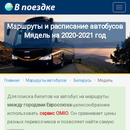
Toggl
Navig
Маршруты и расписание автобусов
Мядель на 2020-2021 год
Главная
Маршруты автобусов
Беларусь
Мядель
Для поиска билетов на автобус на маршруты
между городами Евросоюза
целесообразнее
использовать
сервис OMIO
. Он сравнивает цены
разных перевозчиков и позволяет найти самую