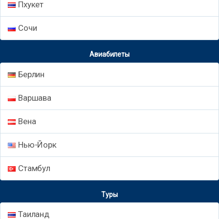
Пхукет
Сочи
Авиабилеты
Берлин
Варшава
Вена
Нью-Йорк
Стамбул
Туры
Таиланд