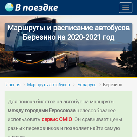
Toggl
Navig
Маршруты и расписание автобусов
Березино на 2020-2021 год
Главная
Маршруты автобусов
Беларусь
Березино
Для поиска билетов на автобус на маршруты
между городами Евросоюза
целесообразнее
использовать
сервис OMIO
. Он сравнивает цены
разных перевозчиков и позволяет найти самую