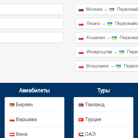
Москва →
Первомайс
Лешно →
Первомайск
Кошалин →
Первомай
Иновроцлав →
Перво
Влоцлавек →
Первом
Авиабилеты
Туры
Берлин
Таиланд
Варшава
Турция
Вена
ОАЭ