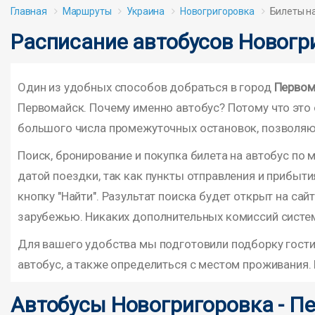
Главная
Маршруты
Украина
Новогригоровка
Билеты на
Расписание автобусов Новогр
Один из удобных способов добраться в город
Первом
Первомайск. Почему именно автобус? Потому что это о
большого числа промежуточных остановок, позволяю
Поиск, бронирование и покупка билета на автобус по 
датой поездки, так как пункты отправления и прибыти
кнопку "Найти". Разультат поиска будет открыт на са
зарубежью. Никаких дополнительных комиссий система
Для вашего удобства мы подготовили подборку гостини
автобус, а также определиться с местом проживания.
Автобусы Новогригоровка - П