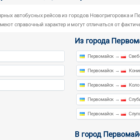
ных автобусных рейсов из городов Новогригоровка и Пе
меют справочный характер и могут отличаться от фактич
Из города Первом
Первомайск →
Свебо
Первомайск →
Конин
Первомайск →
Коло 
Первомайск →
Слуби
Первомайск →
Слупс
В город Первомай