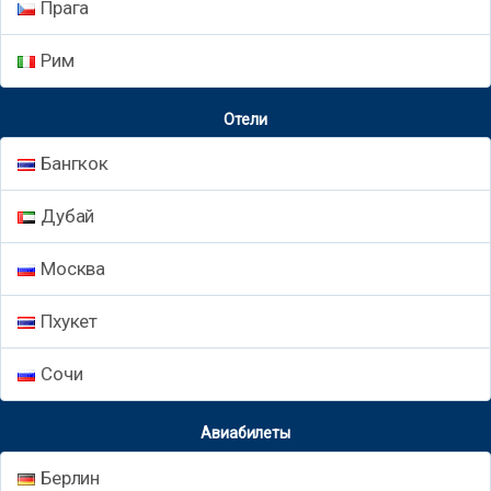
Прага
Рим
Отели
Бангкок
Дубай
Москва
Пхукет
Сочи
Авиабилеты
Берлин