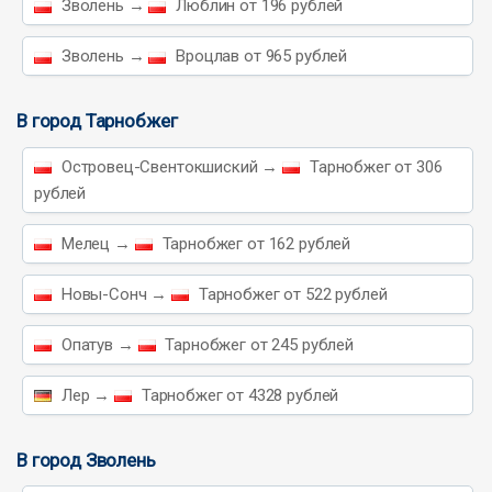
Зволень →
Люблин от 196 рублей
Зволень →
Вроцлав от 965 рублей
В город Тарнобжег
Островец-Свентокшиский →
Тарнобжег от 306
рублей
Мелец →
Тарнобжег от 162 рублей
Новы-Сонч →
Тарнобжег от 522 рублей
Опатув →
Тарнобжег от 245 рублей
Лер →
Тарнобжег от 4328 рублей
В город Зволень