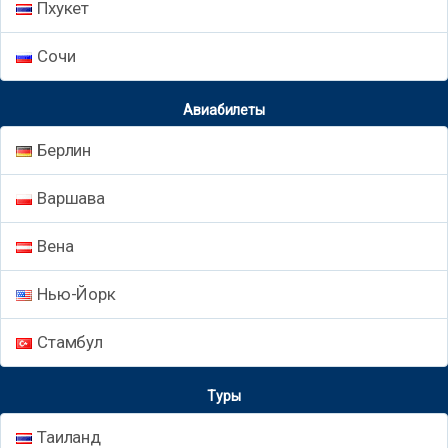
Пхукет
Сочи
Авиабилеты
Берлин
Варшава
Вена
Нью-Йорк
Стамбул
Туры
Таиланд