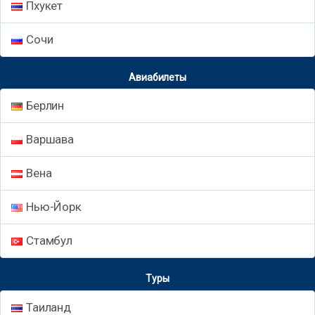
Пхукет
Сочи
Авиабилеты
Берлин
Варшава
Вена
Нью-Йорк
Стамбул
Туры
Таиланд